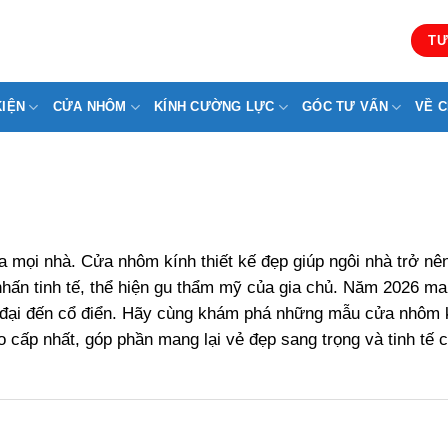
TƯ
KIỆN
CỬA NHÔM
KÍNH CƯỜNG LỰC
GÓC TƯ VẤN
VỀ C
 mọi nhà. Cửa nhôm kính thiết kế đẹp giúp ngôi nhà trở nê
nhấn tinh tế, thể hiện gu thẩm mỹ của gia chủ. Năm 2026 m
n đại đến cổ điển. Hãy cùng khám phá những mẫu cửa nhôm 
cấp nhất, góp phần mang lại vẻ đẹp sang trọng và tinh tế 