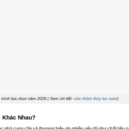
rình lựa chọn năm 2026 ( Xem chi tiết:
cửa nhôm thủy lực owin
)
i Khác Nhau?
c nhà cung cấp và thương hiệu do nhiều yếu tố như chất liệu 