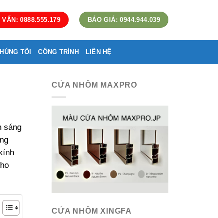
 VẤN: 0888.555.179
BÁO GIÁ: 0944.944.039
HÚNG TÔI
CÔNG TRÌNH
LIÊN HỆ
CỬA NHÔM MAXPRO
n sáng
ang
kính
cho
CỬA NHÔM XINGFA