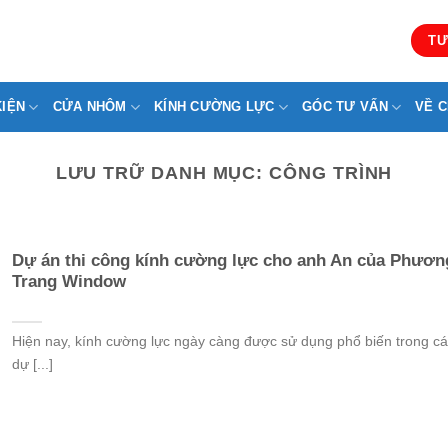
TƯ
KIỆN
CỬA NHÔM
KÍNH CƯỜNG LỰC
GÓC TƯ VẤN
VỀ C
LƯU TRỮ DANH MỤC:
CÔNG TRÌNH
Dự án thi công kính cường lực cho anh An của Phươn
Trang Window
Hiện nay, kính cường lực ngày càng được sử dụng phổ biến trong cá
dự [...]