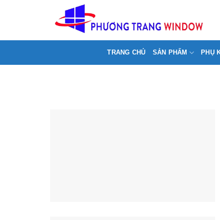
Chuyển
>
đến
nội
dung
TRANG CHỦ
SẢN PHẨM
PHỤ 