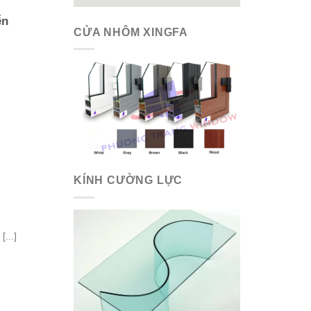
ễn
CỬA NHÔM XINGFA
KÍNH CƯỜNG LỰC
...]