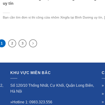
uy tín
Bạn cần tìm đơn vị thi công cửa nhôm Xingfa tại Bình Dương uy tín, [.
1
2
3
KHU VỰC MIỀN BẮC
C
2,
Số 120/10 Thống Nhất, Cự Khối, Quận Long Biên,
»
Hà Nội
»
»
»Hotline 1: 0983.323.556