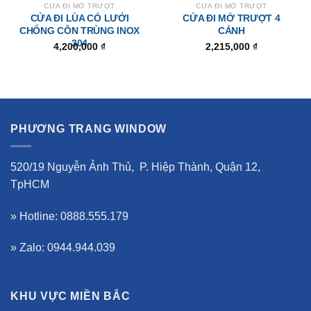
CỬA ĐI MỞ TRƯỢT
CỬA ĐI MỞ TRƯỢT
CỬA ĐI LÙA CÓ LƯỚI
CỬA ĐI MỞ TRƯỢT 4
CHỐNG CÔN TRÙNG INOX
CÁNH
304
4,200,000
₫
2,215,000
₫
PHƯƠNG TRANG WINDOW
520/19 Nguyễn Ảnh Thủ, P. Hiệp Thành, Quận 12,
TpHCM
» Hotline: 0888.555.179
» Zalo: 0944.944.039
KHU VỰC MIỀN BẮC