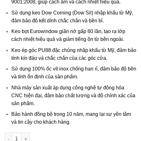
9001:2008, giúp cách âm và cách nhiệt hiệu quả.
Sử dụng keo Dow Corning (Dow Sil) nhập khẩu từ Mỹ,
đảm bảo độ kết dính chắc chắn và bền bỉ.
Keo bọt Eurowindow giãn nở gấp 60 lần, tạo ra lớp
cách nhiệt hiệu quả và giảm tiếng ồn từ bên ngoài.
Keo ép góc PU88 đặc chủng nhập khẩu từ Mỹ, đảm bảo
tính kín đáo và chắc chắn của các góc cửa.
Sử dụng 100% ốc vít inox chống han rỉ, đảm bảo độ bền
và tính ổn định của sản phẩm.
Nhà máy sản xuất áp dụng công nghệ tự động hóa
CNC hiện đại, đảm bảo chất lượng và độ chính xác của
sản phẩm.
Bảo hành đồng bộ trong 10 năm, mang lại sự yên tâm
và tin cậy cho khách hàng.
CỬA ĐI MỞ TRƯỢT 2 CÁNH số lượng