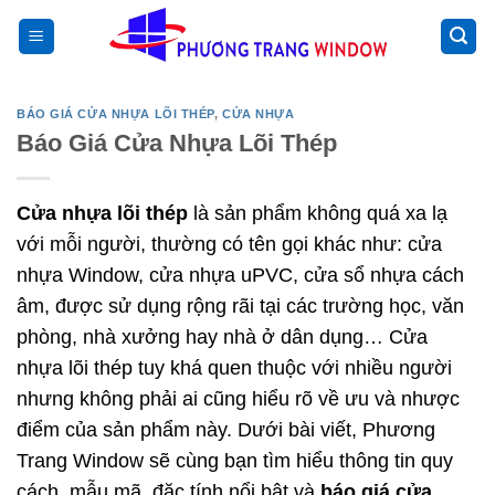
Chuyển
>
đến
nội
dung
BÁO GIÁ CỬA NHỰA LÕI THÉP
,
CỬA NHỰA
Báo Giá Cửa Nhựa Lõi Thép
Cửa nhựa lõi thép
là sản phẩm không quá xa lạ
với mỗi người, thường có tên gọi khác như: cửa
nhựa Window, cửa nhựa uPVC, cửa sổ nhựa cách
âm, được sử dụng rộng rãi tại các trường học, văn
phòng, nhà xưởng hay nhà ở dân dụng… Cửa
nhựa lõi thép tuy khá quen thuộc với nhiều người
nhưng không phải ai cũng hiểu rõ về ưu và nhược
điểm của sản phẩm này. Dưới bài viết, Phương
Trang Window sẽ cùng bạn tìm hiểu thông tin quy
cách, mẫu mã, đặc tính nổi bật và
báo giá cửa