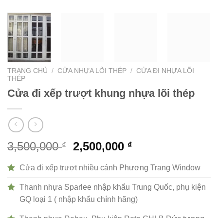
TRANG CHỦ
/
CỬA NHỰA LÕI THÉP
/
CỬA ĐI NHỰA LÕI
THÉP
Cửa đi xếp trượt khung nhựa lõi thép
Giá
Giá
3,500,000
2,500,000
₫
₫
gốc
hiện
là:
tại
Cửa đi xếp trượt nhiều cánh Phương Trang Window
3,500,000 ₫.
là:
Thanh nhựa Sparlee nhập khẩu Trung Quốc, phụ kiện
2,500,000 ₫.
GQ loại 1 ( nhập khẩu chính hãng)