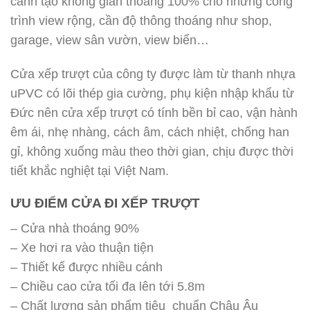
cánh tạo không gian thoáng 100% cho những công
trình view rộng, cần độ thông thoáng như shop,
garage, view sân vườn, view biển…
Cửa xếp trượt của công ty được làm từ thanh nhựa
uPVC có lõi thép gia cường, phụ kiện nhập khẩu từ
Đức nên cửa xếp trượt có tính bền bỉ cao, vận hành
êm ái, nhẹ nhàng, cách âm, cách nhiệt, chống han
gỉ, không xuống màu theo thời gian, chịu được thời
tiết khắc nghiệt tại Việt Nam.
ƯU ĐIỂM CỬA ĐI XẾP TRƯỢT
– Cửa nhà thoáng 90%
– Xe hơi ra vào thuận tiện
– Thiết kế được nhiều cánh
– Chiều cao cửa tối đa lên tới 5.8m
– Chất lượng sản phẩm tiêu chuẩn Châu Âu