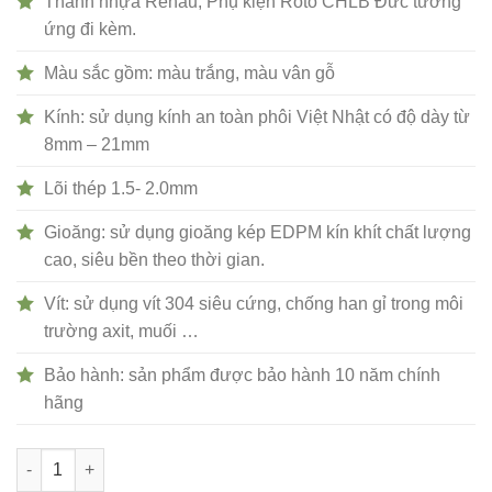
Thanh nhựa Rehau, Phụ kiện Roto CHLB Đức tương
ứng đi kèm.
Màu sắc gồm: màu trắng, màu vân gỗ
Kính: sử dụng kính an toàn phôi Việt Nhật có độ dày từ
8mm – 21mm
Lõi thép 1.5- 2.0mm
Gioăng: sử dụng gioăng kép EDPM kín khít chất lượng
cao, siêu bền theo thời gian.
Vít: sử dụng vít 304 siêu cứng, chống han gỉ trong môi
trường axit, muối …
Bảo hành: sản phẩm được bảo hành 10 năm chính
hãng
Cửa đi xếp trượt khung nhựa lõi thép số lượng