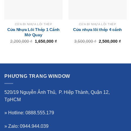
CỬA ĐI NHỰA LÕI THÉP
CỬA ĐI NHỰA LÕI THÉP
Cửa Nhựa Lõi Thép 1 Cánh
Cửa nhựa lõi thép 4 cánh
Mở Quay
Giá
Giá
Giá
Giá
2,200,000
₫
1,650,000
₫
3,500,000
₫
2,500,000
₫
gốc
hiện
gốc
hiện
là:
tại
là:
tại
2,200,000 ₫.
là:
3,500,000 ₫.
là:
1,650,000 ₫.
2,500
PHƯƠNG TRANG WINDOW
520/19 Nguyễn Ảnh Thủ, P. Hiệp Thành, Quận 12,
TpHCM
» Hotline: 0888.555.179
» Zalo: 0944.944.039