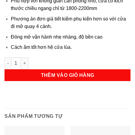
Phù hợp với không gian căn phòng nhỏ, cửa có kích
thước chiều ngang chỉ từ 1800-2200mm
Phương án đơn giá tiết kiệm phụ kiện hơn so với cửa
đi mở quay 4 cánh.
Đóng mở vận hành nhẹ nhàng, độ bền cao
Cách âm tốt hơn hệ cửa lùa.
CỬA ĐI MỞ QUAY 2 CÁNH - VÁCH KÍNH 2 BÊN số lượng
THÊM VÀO GIỎ HÀNG
SẢN PHẨM TƯƠNG TỰ