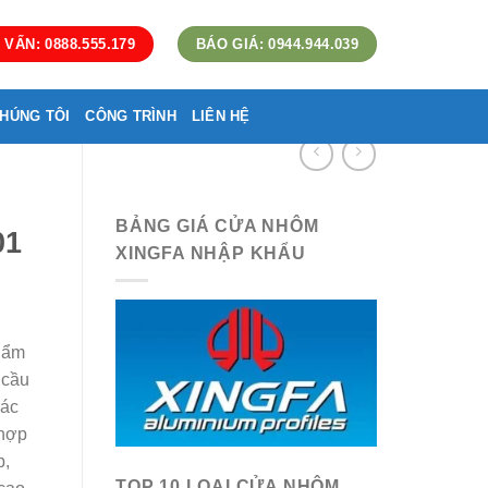
 VẤN: 0888.555.179
BÁO GIÁ: 0944.944.039
HÚNG TÔI
CÔNG TRÌNH
LIÊN HỆ
BẢNG GIÁ CỬA NHÔM
01
XINGFA NHẬP KHẨU
hẩm
 cầu
các
 hợp
p,
TOP 10 LOẠI CỬA NHÔM