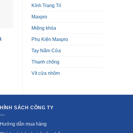
Kính Trang Trí
Maxpro
Miệng khóa
BÁNH XE
1
Bánh xe chịu tải KIN LONG
Bánh xe
Phụ Kiện Maxpro
CMLF2802
120,000
₫
Tay Nắm Cửa
Thanh chống
Vít cửa nhôm
HÍNH SÁCH CÔNG TY
Hướng dẫn mua hàng