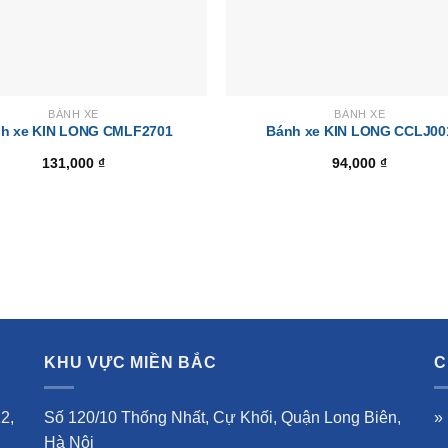
BÁNH XE
BÁNH XE
h xe KIN LONG CMLF2701
Bánh xe KIN LONG CCLJ00
131,000
₫
94,000
₫
KHU VỰC MIỀN BẮC
C
2,
Số 120/10 Thống Nhất, Cự Khối, Quận Long Biên,
»
Hà Nội