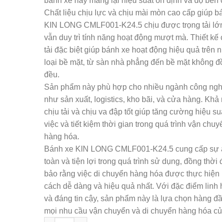
bánh xe này mang lại hiệu suất ổn định và độ bền 
Chất liệu chịu lực và chịu mài mòn cao cấp giúp b
KIN LONG CMLF001-K24.5 chịu được trọng tải lớ
vẫn duy trì tính năng hoạt động mượt mà. Thiết kế 
tải đặc biệt giúp bánh xe hoạt động hiệu quả trên 
loại bề mặt, từ sàn nhà phẳng đến bề mặt không 
đều.
Sản phẩm này phù hợp cho nhiều ngành công ngh
như sản xuất, logistics, kho bãi, và cửa hàng. Khả
chịu tải và chịu va đập tốt giúp tăng cường hiệu su
việc và tiết kiệm thời gian trong quá trình vận chuy
hàng hóa.
Bánh xe KIN LONG CMLF001-K24.5 cung cấp sự 
toàn và tiện lợi trong quá trình sử dụng, đồng thời
bảo rằng việc di chuyển hàng hóa được thực hiện
cách dễ dàng và hiệu quả nhất. Với đặc điểm linh 
và đáng tin cậy, sản phẩm này là lựa chọn hàng đ
mọi nhu cầu vận chuyển và di chuyển hàng hóa củ
Bánh xe KIN LONG CMLF001 số lượng