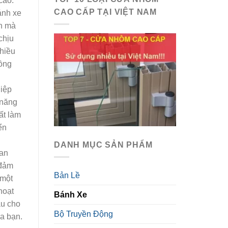
cao.
CAO CẤP TẠI VIỆT NAM
ánh xe
n mà
chịu
nhiều
đồng
iệp
 năng
ất làm
ển
DANH MỤC SẢN PHẨM
an
 đảm
Bản Lề
 một
hoạt
Bánh Xe
ầu cho
Bộ Truyền Động
a bạn.