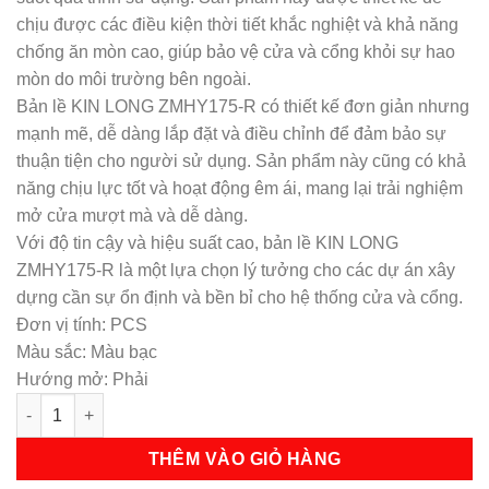
chịu được các điều kiện thời tiết khắc nghiệt và khả năng
chống ăn mòn cao, giúp bảo vệ cửa và cổng khỏi sự hao
mòn do môi trường bên ngoài.
Bản lề KIN LONG ZMHY175-R có thiết kế đơn giản nhưng
mạnh mẽ, dễ dàng lắp đặt và điều chỉnh để đảm bảo sự
thuận tiện cho người sử dụng. Sản phẩm này cũng có khả
năng chịu lực tốt và hoạt động êm ái, mang lại trải nghiệm
mở cửa mượt mà và dễ dàng.
Với độ tin cậy và hiệu suất cao, bản lề KIN LONG
ZMHY175-R là một lựa chọn lý tưởng cho các dự án xây
dựng cần sự ổn định và bền bỉ cho hệ thống cửa và cổng.
Đơn vị tính: PCS
Màu sắc: Màu bạc
Hướng mở: Phải
Bản lề KIN LONG ZMHY175-R số lượng
THÊM VÀO GIỎ HÀNG