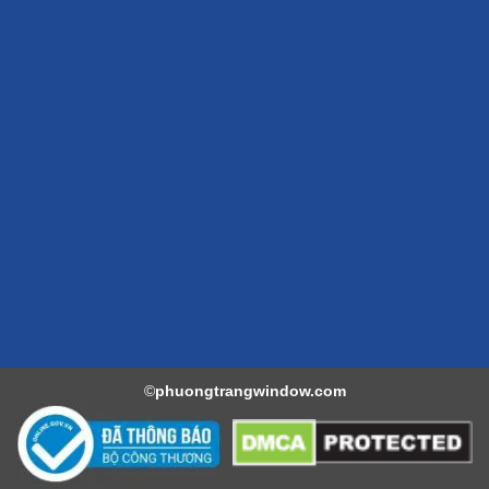
©
phuongtrangwindow.com