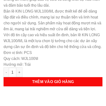
và đảm bảo tuổi thọ lâu dài.
Bản lề KIN LONG WJL100/II/L được thiết kế để dễ dàng
lắp đặt và điều chỉnh, mang lại sự thuận tiện và linh hoạt
cho người sử dụng. Sản phẩm này hoạt động mượt mà và
êm ái, mang lại trải nghiệm mở cửa dễ dàng và tiện lợi.
Với độ tin cậy cao và hiệu suất ổn định, bản lề KIN LONG
WJL100/II/L là một lựa chọn lý tưởng cho các dự án xây
dựng cần sự ổn định và độ bền cho hệ thống cửa và cổng.
Đơn vị tính: PCS
Quy cách: WJL100\II
Hướng mở: Trái
Bản lề KIN LONG WJL100/II/L số lượng
THÊM VÀO GIỎ HÀNG