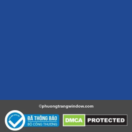
©
phuongtrangwindow.com