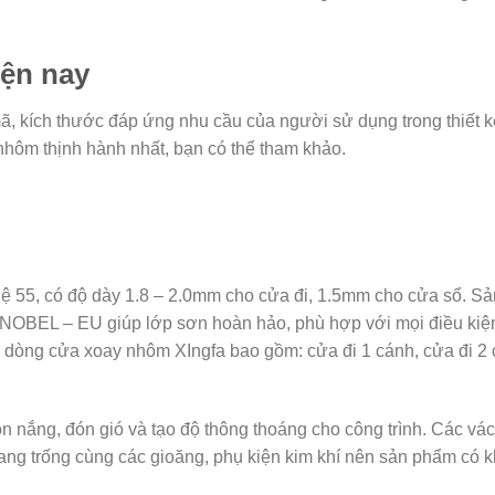
iện nay
 kích thước đáp ứng nhu cầu của người sử dụng trong thiết k
nhôm thịnh hành nhất, bạn có thể tham khảo.
 55, có độ dày 1.8 – 2.0mm cho cửa đi, 1.5mm cho cửa sổ. Sả
NOBEL – EU giúp lớp sơn hoàn hảo, phù hợp với mọi điều kiện
 dòng cửa xoay nhôm XIngfa bao gồm: cửa đi 1 cánh, cửa đi 2 
ón nắng, đón gió và tạo độ thông thoáng cho công trình. Các vá
ang trống cùng các gioăng, phụ kiện kim khí nên sản phẩm có 