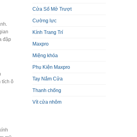
Cửa Sổ Mở Trượt
Cường lực
anh.
gian
Kính Trang Trí
a đập
Maxpro
Miệng khóa
Phụ Kiện Maxpro
h
Tay Nắm Cửa
 tích ô
Thanh chống
Vít cửa nhôm
kính