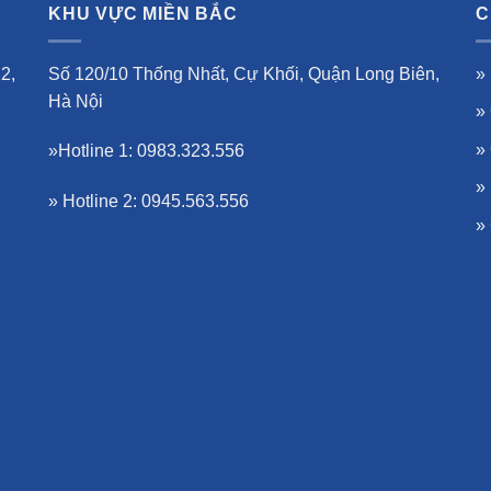
KHU VỰC MIỀN BẮC
C
2,
Số 120/10 Thống Nhất, Cự Khối, Quận Long Biên,
»
Hà Nội
»
»
»Hotline 1: 0983.323.556
»
» Hotline 2: 0945.563.556
»