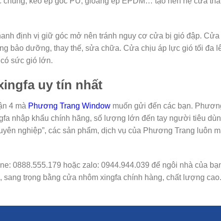
ặc chủng, keo ép góc PU, gioăng ép EPDM… tạo nên hệ cửa th
hanh định vị giữ góc mở nên tránh nguy cơ cửa bị gió đập. Cử
àng bảo dưỡng, thay thế, sửa chữa. Cửa chịu áp lực gió tối đa 
có sức gió lớn.
ingfa uy tín nhất
uận 4 mà
Phương Trang Window
muốn gửi đến các bạn. Phươn
fa nhập khẩu chính hãng, số lượng lớn đến tay người tiêu dùn
yên nghiệp”, các sản phẩm, dịch vụ của Phương Trang luôn 
line: 0888.555.179 hoặc zalo: 0944.944.039 để ngôi nhà của bạ
 sang trọng bằng cửa nhôm xingfa chính hàng, chất lượng cao