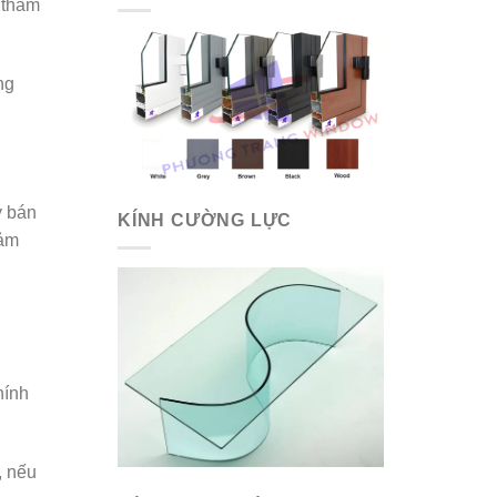
 thẩm
ng
y bán
KÍNH CƯỜNG LỰC
đảm
hính
, nếu