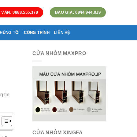
 VẤN: 0888.555.179
BÁO GIÁ: 0944.944.039
HÚNG TÔI
CÔNG TRÌNH
LIÊN HỆ
CỬA NHÔM MAXPRO
g tin
CỬA NHÔM XINGFA