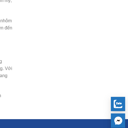
ẩm mỹ,
a nhôm
lên đến
g
g. Với
mang
n
.