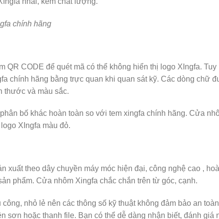
Ingfa nhái, kém chất lượng.
gfa chính hãng
m QR CODE để quét mã có thể không hiển thị logo XIngfa. Tuy 
fa chính hãng bằng trực quan khi quan sát kỹ. Các dòng chữ đ
ch thước và màu sắc.
c phân bố khác hoàn toàn so với tem xingfa chính hãng. Cửa n
logo XIngfa màu đỏ.
n xuất theo dây chuyền máy móc hiện đại, công nghệ cao , ho
 sản phẩm. Cửa nhôm Xingfa chắc chắn trên từ góc, cạnh.
 công, nhỏ lẻ nên các thông số kỹ thuật không đảm bảo an toàn
ên sơn hoặc thanh file. Bạn có thể dễ dàng nhận biết, đánh giá 