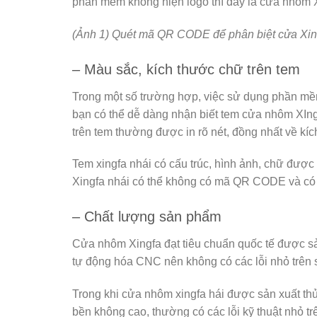
phần mềm không hiện logo thì đây là cửa nhôm X
(Ảnh 1) Quét mã QR CODE để phân biệt cửa Xin
– Màu sắc, kích thước chữ trên tem
Trong một số trường hợp, việc sử dụng phần mề
bạn có thể dễ dàng nhận biết tem cửa nhôm XIng
trên tem thường được in rõ nét, đồng nhất về kí
Tem xingfa nhái có cấu trúc, hình ảnh, chữ đượ
Xingfa nhái có thể không có mã QR CODE và có 
– Chất lượng sản phẩm
Cửa nhôm Xingfa đạt tiêu chuẩn quốc tế được sả
tự động hóa CNC nên không có các lỗi nhỏ trên
Trong khi cửa nhôm xingfa hái được sản xuất thủ
bền không cao, thường có các lỗi kỹ thuật nhỏ tr