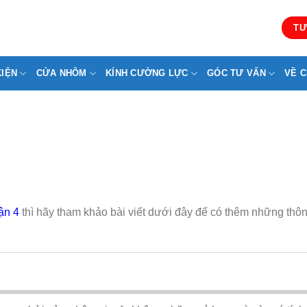
TƯ
KIỆN
CỬA NHÔM
KÍNH CƯỜNG LỰC
GÓC TƯ VẤN
VỀ C
ận 4
thì hãy tham khảo bài viết dưới đây để có thêm những thôn