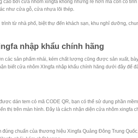
g cao bởi cửa nhôm xingfa không những rẻ hơn mà còn có tính
ác như cửa gỗ, cửa nhựa lõi thép.
 trình từ nhà phố, biệt thự đến khách sạn, khu nghỉ dưỡng, chu
ingfa nhập khẩu chính hãng
ên các sản phẩm nhái, kém chất lượng cũng được sản xuất, bà
nhận biết cửa nhôm XIngfa nhập khẩu chính hãng dưới đây để 
được dán tem có mã CODE QR, bạn có thể sử dụng phần mềm
ển thị trên màn hình. Đây là cách nhận diện cửa nhôm xingfa c
m đúng chuẩn của thương hiệu Xingfa Quảng Đông Trung Quốc