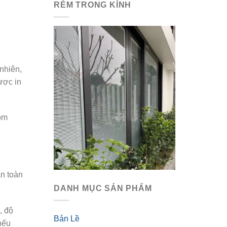
RÈM TRONG KÍNH
nhiên,
ược in
hôm
àn toàn
DANH MỤC SẢN PHẨM
, độ
Bản Lề
nếu