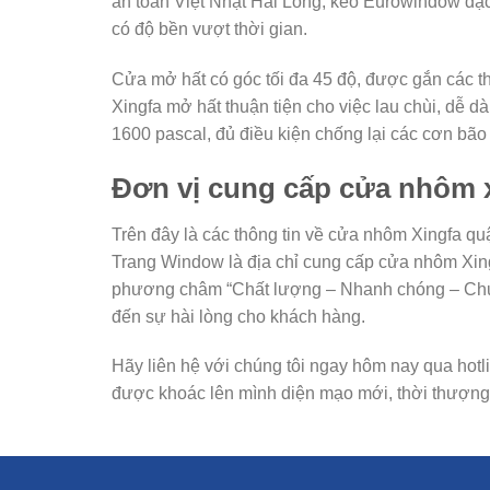
an toàn Việt Nhật Hải Long, keo Eurowindow đ
có độ bền vượt thời gian.
Cửa mở hất có góc tối đa 45 độ, được gắn các t
Xingfa mở hất thuận tiện cho việc lau chùi, dễ d
1600 pascal, đủ điều kiện chống lại các cơn bão 
Đơn vị cung cấp cửa nhôm x
Trên đây là các thông tin về cửa nhôm Xingfa q
Trang Window là địa chỉ cung cấp cửa nhôm Xing
phương châm “Chất lượng – Nhanh chóng – Chu
đến sự hài lòng cho khách hàng.
Hãy liên hệ với chúng tôi ngay hôm nay qua hot
được khoác lên mình diện mạo mới, thời thượng,