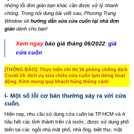
những lỗi đơn giản bạn khác cần được xử lý nhanh
chóng. Trong nội dung bài viết sau, Phương Trang
Window sẽ
hướng dẫn sửa cửa cuốn tại nhà đơn
giản
dành cho bạn!
Xem ngay
báo giá tháng 06/2022
:
giá
cửa cuốn
[THÔNG BÁO]: Thực hiện chỉ thị 16 phòng chống dịch
Covid-19, dịch vụ sửa chữa cửa cuốn tạm dừng hoạt
động. Kính mong quý khách hàng thông cảm!
I- Một số lỗi cơ bản thường xảy ra với cửa
cuốn.
Hiện nay, nhu cầu sử dụng cửa cuốn tại TP.HCM và ở
hầu hết các tỉnh thành trên cả nước, được sử dụng phổ
biến tại các ngôi nhà mặt phố, nhà ống, biệt thự, mặt