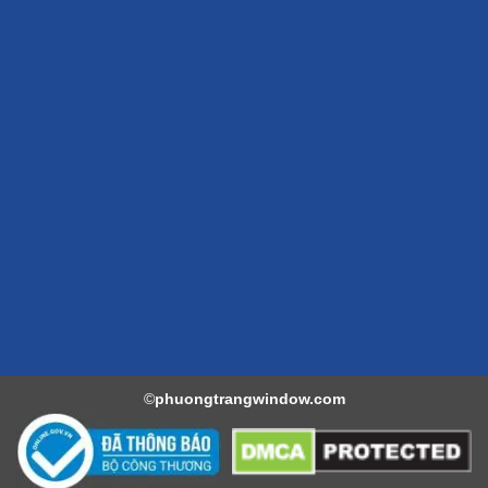
©
phuongtrangwindow.com