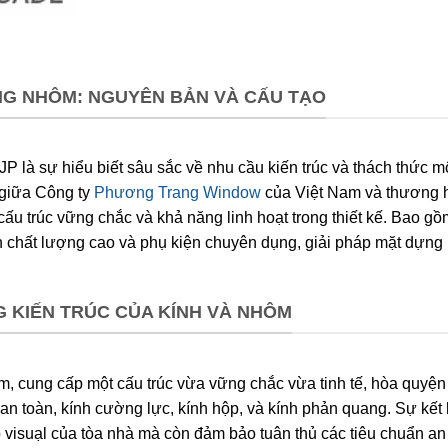
G NHÔM: NGUYÊN BẢN VÀ CẤU TẠO
P là sự hiểu biết sâu sắc về nhu cầu kiến trúc và thách thức m
 giữa Công ty
Phương Trang Window
của Việt Nam và thương 
cấu trúc vững chắc và khả năng linh hoạt trong thiết kế. Bao gồ
 chất lượng cao và phụ kiện chuyên dụng, giải pháp mặt dựng
 KIẾN TRÚC CỦA KÍNH VÀ NHÔM
mm, cung cấp một cấu trúc vừa vững chắc vừa tinh tế, hòa quyện
 an toàn, kính cường lực, kính hộp, và kính phản quang. Sự kết
 visuạl của tòa nhà mà còn đảm bảo tuân thủ các tiêu chuẩn an