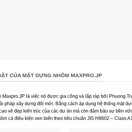
BẬT CỦA MẶT DỰNG NHÔM MAXPRO.JP
Maxpro.JP là việc nó được gia công và lắp ráp bởi Phuong T
 giải pháp xây dựng đổi mới. Bằng cách áp dụng hệ thống mặt dự
cao vẻ đẹp kiến trúc của các dự án mà còn đảm bảo sự bền vữ
ồm cả điều kiện ven biển theo tiêu chuẩn JIS H8602 – Class A