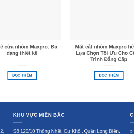
hệ cửa nhôm Maxpro: Đa
Mặt cắt nhôm Maxpro hệ
dạng thiết kế
Lựa Chọn Tối Ưu Cho C
Trình Đẳng Cấp
ĐỌC THÊM
ĐỌC THÊM
KHU VỰC MIỀN BẮC
C
2,
Số 120/10 Thống Nhất, Cự Khối, Quận Long Biên,
»