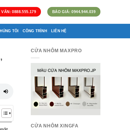
 VẤN: 0888.555.179
BÁO GIÁ: 0944.944.039
HÚNG TÔI
CÔNG TRÌNH
LIÊN HỆ
CỬA NHÔM MAXPRO
,
CỬA NHÔM XINGFA
 mặt