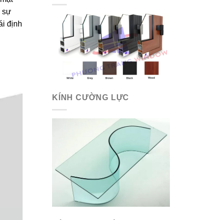
a sự
ái định
KÍNH CƯỜNG LỰC