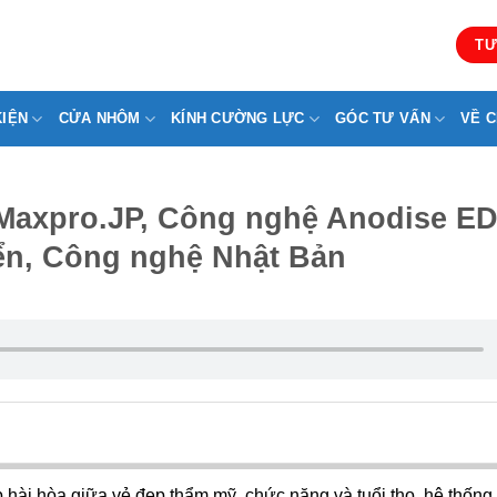
TƯ
KIỆN
CỬA NHÔM
KÍNH CƯỜNG LỰC
GÓC TƯ VẤN
VỀ C
axpro.JP, Công nghệ Anodise ED
ển, Công nghệ Nhật Bản
p hài hòa giữa vẻ đẹp thẩm mỹ, chức năng và tuổi thọ, hệ thống