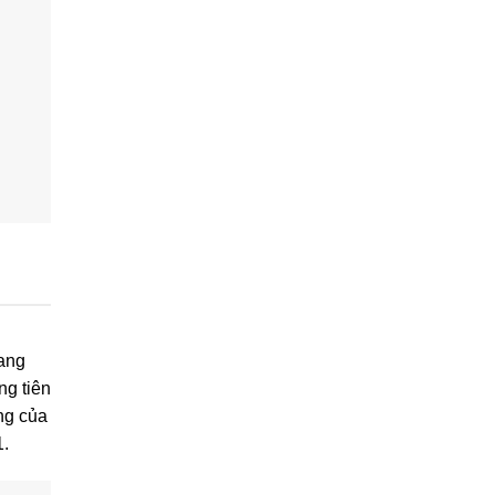
rang
ng tiên
ng của
1.