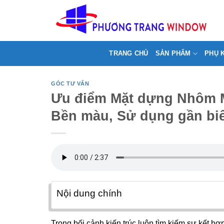
Chuyển
>
đến
nội
dung
TRANG CHỦ
SẢN PHẨM
PHỤ 
GÓC TƯ VẤN
Ưu điểm Mặt dựng Nhôm M
Bền màu, Sử dụng gần bi
Nội dung chính
Trong bối cảnh kiến trúc luôn tìm kiếm sự kết hợ