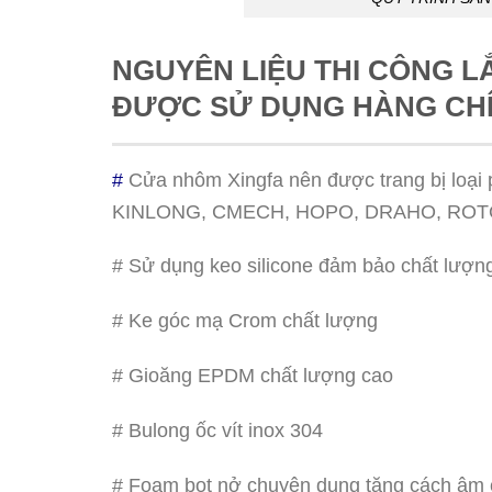
NGUYÊN LIỆU THI CÔNG L
ĐƯỢC SỬ DỤNG HÀNG CHÍ
#
Cửa nhôm Xingfa nên được trang bị loại 
KINLONG, CMECH, HOPO, DRAHO, RO
# Sử dụng keo silicone đảm bảo chất lượ
# Ke góc mạ Crom chất lượng
# Gioăng EPDM chất lượng cao
# Bulong ốc vít inox 304
# Foam bọt nở chuyên dụng tăng cách âm 