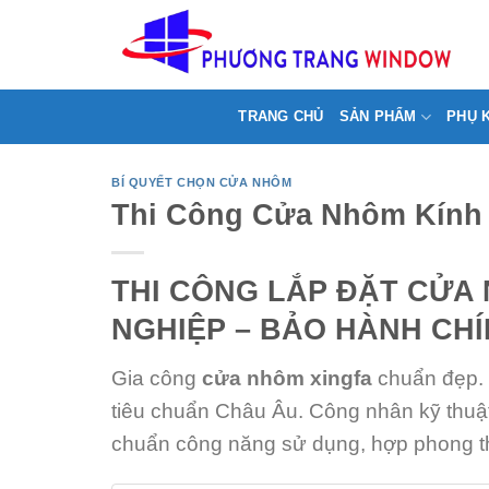
Chuyển
>
đến
nội
dung
TRANG CHỦ
SẢN PHẨM
PHỤ 
BÍ QUYẾT CHỌN CỬA NHÔM
Thi Công Cửa Nhôm Kính 
THI CÔNG LẮP ĐẶT CỬA
NGHIỆP – BẢO HÀNH CH
Gia công
cửa nhôm xingfa
chuẩn đẹp. 
tiêu chuẩn Châu Âu. Công nhân kỹ thuật
chuẩn công năng sử dụng, hợp phong t