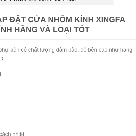
ẮP ĐẶT CỬA NHÔM KÍNH XINGFA
NH HÃNG VÀ LOẠI TỐT
phụ kiện có chất lượng đảm bảo, độ bền cao như hãng
TO…
ng
cách nhiệt