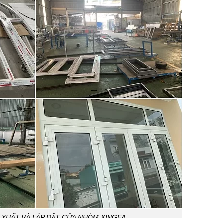
 XUẤT VÀ LẮP ĐẶT CỬA NHÔM XINGFA