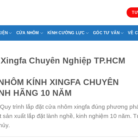
TƯ
KIỆN
CỬA NHÔM
KÍNH CƯỜNG LỰC
GÓC TƯ VẤN
VỀ C
Xingfa Chuyên Nghiệp TP.HCM
 NHÔM KÍNH XINGFA CHUYÊN
ÍNH HÃNG 10 NĂM
Quy trình lắp đặt cửa nhôm xingfa đúng phương ph
 sản xuất lắp đặt lành nghề, kinh nghiệm 10 năm. 
hủy.