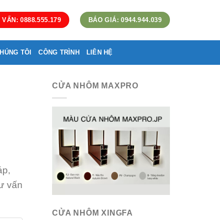
 VẤN: 0888.555.179
BÁO GIÁ: 0944.944.039
HÚNG TÔI
CÔNG TRÌNH
LIÊN HỆ
CỬA NHÔM MAXPRO
áp,
Tư vấn
CỬA NHÔM XINGFA