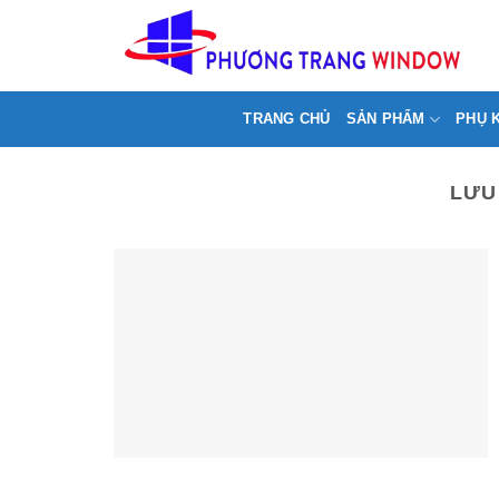
Chuyển
>
đến
nội
dung
TRANG CHỦ
SẢN PHẨM
PHỤ 
LƯU