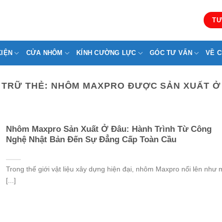
TƯ
KIỆN
CỬA NHÔM
KÍNH CƯỜNG LỰC
GÓC TƯ VẤN
VỀ C
 TRỮ THẺ:
NHÔM MAXPRO ĐƯỢC SẢN XUẤT Ở
Nhôm Maxpro Sản Xuất Ở Đâu: Hành Trình Từ Công
Nghệ Nhật Bản Đến Sự Đẳng Cấp Toàn Cầu
Trong thế giới vật liệu xây dựng hiện đại, nhôm Maxpro nổi lên như 
[...]