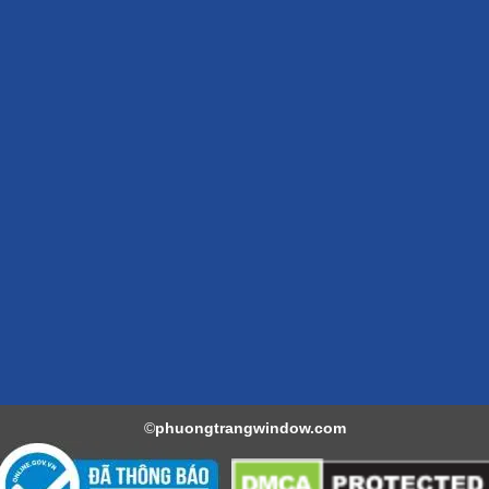
©
phuongtrangwindow.com