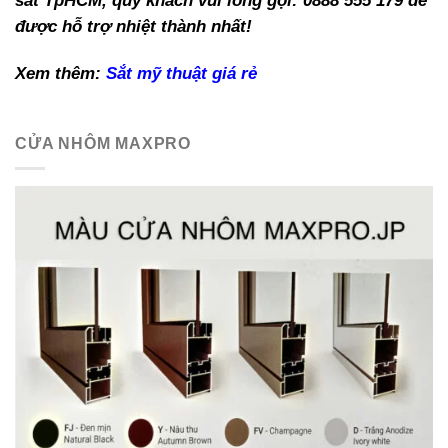
sắt TpHCM, quý khách vui lòng gọi: 0888 555 179 để
được hỗ trợ nhiệt thành nhất!
Xem thêm:
Sắt mỹ thuật giá rẻ
CỬA NHÔM MAXPRO