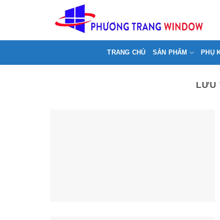
Chuyển
>
đến
nội
dung
TRANG CHỦ
SẢN PHẨM
PHỤ 
LƯU 