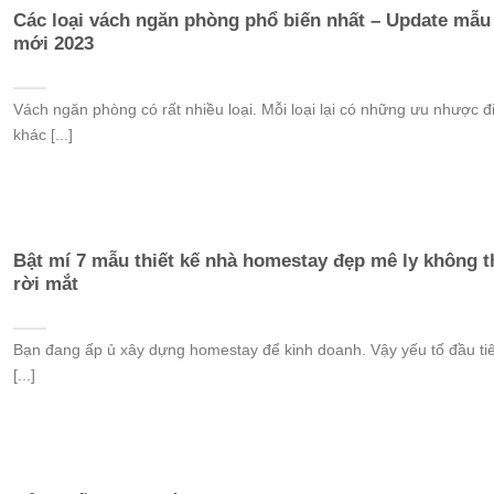
Các loại vách ngăn phòng phổ biến nhất – Update mẫu
mới 2023
Vách ngăn phòng có rất nhiều loại. Mỗi loại lại có những ưu nhược 
khác [...]
Bật mí 7 mẫu thiết kế nhà homestay đẹp mê ly không t
rời mắt
Bạn đang ấp ủ xây dựng homestay để kinh doanh. Vậy yếu tố đầu ti
[...]