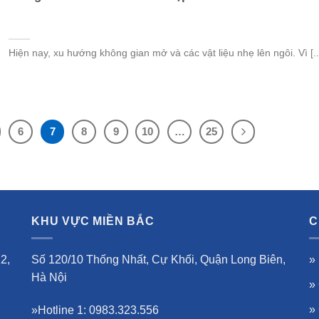
Hiện nay, xu hướng không gian mở và các vật liệu nhẹ lên ngôi. Vì [..
6
7
8
9
10
…
25
KHU VỰC MIỀN BẮC
C
2,
Số 120/10 Thống Nhất, Cự Khối, Quận Long Biên,
»
Hà Nội
»
»
»Hotline 1: 0983.323.556