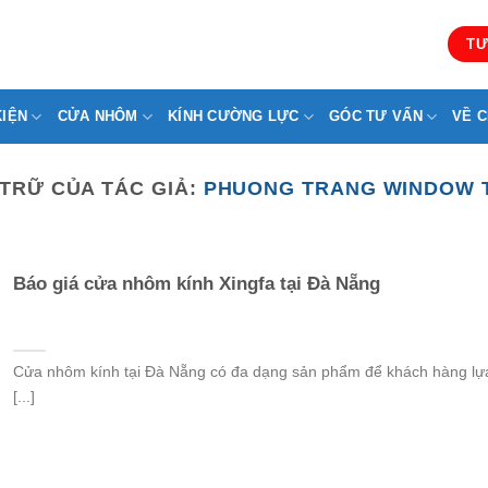
TƯ
KIỆN
CỬA NHÔM
KÍNH CƯỜNG LỰC
GÓC TƯ VẤN
VỀ C
TRỮ CỦA TÁC GIẢ:
PHUONG TRANG WINDOW 
Báo giá cửa nhôm kính Xingfa tại Đà Nẵng
Cửa nhôm kính tại Đà Nẵng có đa dạng sản phẩm để khách hàng lự
[...]