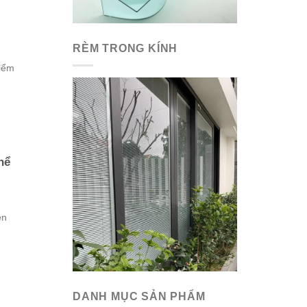
RÈM TRONG KÍNH
điểm
hể
ên
DANH MỤC SẢN PHẨM