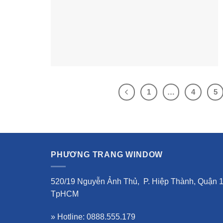
1
…
4
5
PHƯƠNG TRANG WINDOW
520/19 Nguyễn Ảnh Thủ, P. Hiệp Thành, Quận 1
TpHCM
» Hotline: 0888.555.179